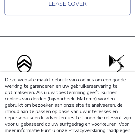
LEASE COVER
Deze website maakt gebruik van cookies om een goede
werking te garanderen en uw gebruikerservaring te
optimaliseren. Als u uw toestemming geeft, kunnen
cookies van derden (bijvoorbeeld Matomo) worden
gebruikt om bezoeken aan onze site te analyseren, de
inhoud aan te passen op basis van uw interesses en
gepersonaliseerde advertenties te tonen die relevant zijn
© 2026 Stellantis Financial Services BeLux
voor u, gebaseerd op uw surfgedrag en voorkeuren. Voor
Disclaimer
Privacybeleid
Klachtenbehandeling
meer informatie kunt u onze Privacyverklaring raadplegen.
SCP verzekering
AssurMiFID
Klokkenluiders