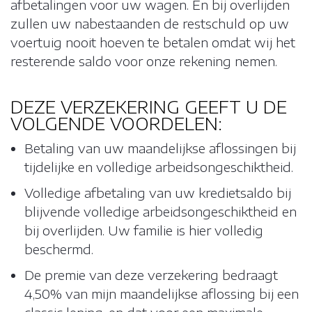
afbetalingen voor uw wagen. En bij overlijden
zullen uw nabestaanden de restschuld op uw
voertuig nooit hoeven te betalen omdat wij het
ONZE BROCHURE
resterende saldo voor onze rekening nemen.
DEZE VERZEKERING GEEFT U DE
FAQ
Matomo Analytics
VOLGENDE VOORDELEN:
Betaling van uw maandelijkse aflossingen bij
FR
tijdelijke en volledige arbeidsongeschiktheid.
Matomo Tag Manager
Volledige afbetaling van uw kredietsaldo bij
blijvende volledige arbeidsongeschiktheid en
KLANTENZONE
bij overlijden. Uw familie is hier volledig
Facebook
beschermd.
De premie van deze verzekering bedraagt
4,50% van mijn maandelijkse aflossing bij een