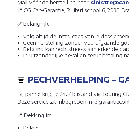
Mail vóór de herstelling naar:
sinistre@car
mobiele appar
📍 CG Car-Garantie, Ruiterijschool 6, 2930 Br
✅ Belangrijk:
FUNCTIONE
Volg altijd de instructies van je dossierbe
ANALYTISC
Geen herstelling zonder voorafgaande go
Betaling kan rechtstreeks aan erkende ga
ADVERTENT
In uitzonderlijke gevallen: terugbetaling n
🚨
PECHVERHELPING – G
LAAT ALLE
Matomo Ana
Bij panne krijg je 24/7 bijstand via Touring Cl
Matomo Ta
Deze service zit inbegrepen in je garantiec
📍 Dekking in:
Facebook
België