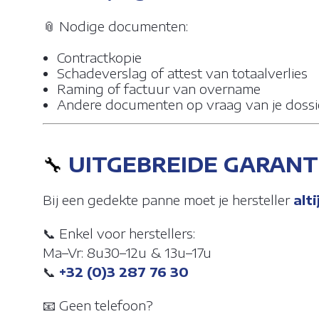
📎 Nodige documenten:
Contractkopie
Schadeverslag of attest van totaalverlies
Raming of factuur van overname
Andere documenten op vraag van je doss
🔧
UITGEBREIDE GARAN
Bij een gedekte panne moet je hersteller
alt
INSTELLI
📞 Enkel voor herstellers:
Ma–Vr: 8u30–12u & 13u–17u
📞
+32 (0)3 287 76 30
Cookies zijn 
webbrowser va
de gebruiker t
📧 Geen telefoon?
site vast te l