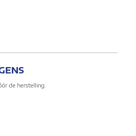
GENS
ór de herstelling.
door de
 apparaat van
ractie met een
 uw computer of