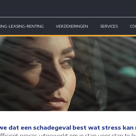
RING-LEASING-RENTING
VERZEKERINGEN
SERVICES
CO
en we dat een schadegeval best wat stress ka
iciënt proces uitgewerkt om je stap voor stap te b