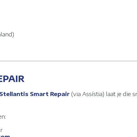
nland)
EPAIR
Stellantis Smart Repair
(via Assístia) laat je die 
en:
r
.com