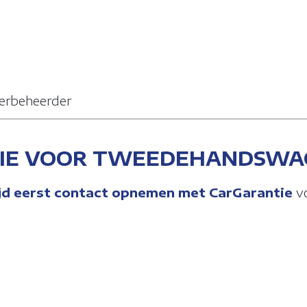
ierbeheerder
TIE VOOR TWEEDEHANDSWA
ijd eerst contact opnemen met CarGarantie
vó
NGEN COOKIES
kleine stukjes gegevens die vanaf een website worden verzonden en 
n de gebruiker worden opgeslagen op de computer of het mobiele
erwijl de gebruiker aan het surfen is. Ze worden gebruikt om de inte
eggen. Ze bevatten anonieme gegevens die niet schadelijk zijn voor