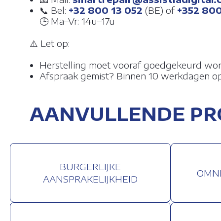
📞 Bel:
+32 800 13 052
(BE) of
+352 80
🕒 Ma–Vr: 14u–17u
⚠️ Let op:
Herstelling moet vooraf goedgekeurd wo
Afspraak gemist? Binnen 10 werkdagen o
AANVULLENDE P
BURGERLIJKE
OMNI
AANSPRAKELIJKHEID