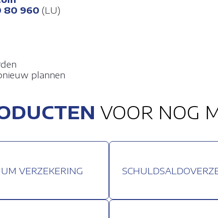
0 80 960
(LU)
rden
pnieuw plannen
RODUCTEN
VOOR NOG M
UM VERZEKERING
SCHULDSALDOVERZ