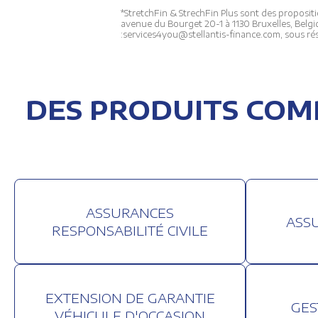
*StretchFin & StrechFin Plus sont des propositi
avenue du Bourget 20-1 à 1130 Bruxelles, Belgiq
:services4you@stellantis-finance.com, sous rés
DES PRODUITS COM
PARAMÈTR
ASSURANCES
ASS
RESPONSABILITÉ CIVILE
Un cookie est u
mobile ou tout
EXTENSION DE GARANTIE
et l'optimiser.
GES
Les cookies so
VÉHICULE D'OCCASION