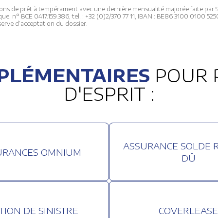
ons de prêt à tempérament avec une dernière mensualité majorée faite par Stel
ue, n° BCE 0417.159.386, tel. : +32 (0)2/370 77 11, IBAN : BE86 3100 0100 525
erve d’acceptation du dossier.
PLÉMENTAIRES
POUR P
D'ESPRIT :
ES DES COOKIES
ASSURANCE SOLDE 
URANCES OMNIUM
DÛ
n petit fichier de texte qui est placé sur l’ordinateur du visiteur, son
 autre dispositif afin de recueillir des données concernant la navigati
TION DE SINISTRE
COVERLEASE
nt nécessaires pour faciliter et rendre plus agréable la navigation sur 