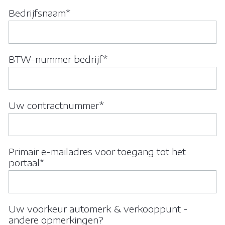
Bedrijfsnaam*
ONZE BROCHURE
BTW-nummer bedrijf*
FAQ
Matomo Analytics
Uw contractnummer*
FR
Matomo Tag Manager
Primair e-mailadres voor toegang tot het
KLANTENZONE
portaal*
Facebook
Uw voorkeur automerk & verkooppunt -
andere opmerkingen?