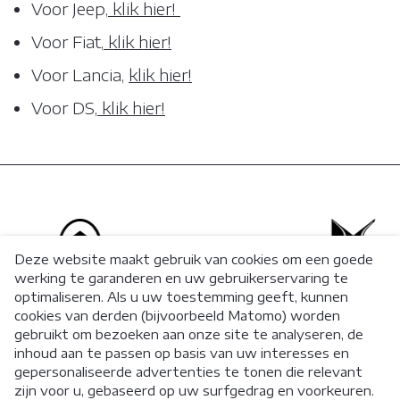
Voor Jeep,
klik hier!
Voor Fiat,
klik hier!
ONZE BROCHURE
Voor Lancia,
klik hier!
Voor DS,
klik hier!
FAQ
Matomo Analytics
FR
Matomo Tag Manager
Deze website maakt gebruik van cookies om een goede
KLANTENZONE
werking te garanderen en uw gebruikerservaring te
optimaliseren. Als u uw toestemming geeft, kunnen
Facebook
cookies van derden (bijvoorbeeld Matomo) worden
gebruikt om bezoeken aan onze site te analyseren, de
inhoud aan te passen op basis van uw interesses en
gepersonaliseerde advertenties te tonen die relevant
zijn voor u, gebaseerd op uw surfgedrag en voorkeuren.